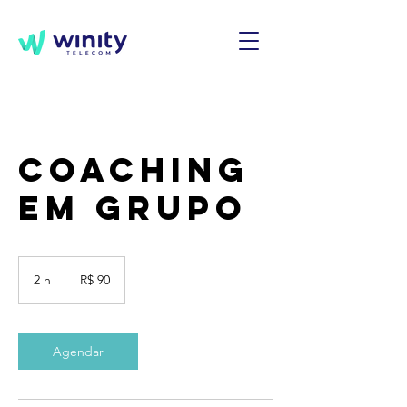
Coaching
em Grupo
90
Reais
2 h
2
R$ 90
brasileiros
h
Agendar